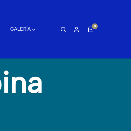
0
S
GALERÍA
ina