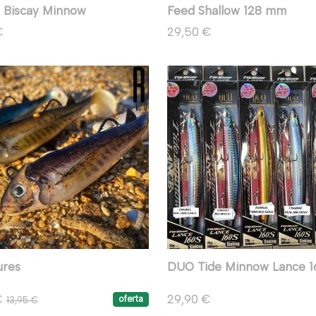
 Biscay Minnow
Feed Shallow 128 mm
€
29,50 €
ures
DUO Tide Minnow Lance 1
€
29,90 €
oferta
13,95 €