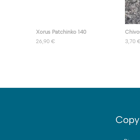
Xorus Patchinko 140
Chivo
26,90 €
3,70 
Copy