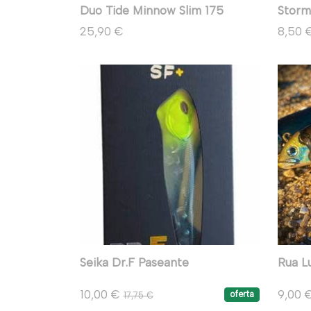
Duo Tide Minnow Slim 175
Storm
25,90 €
8,50 
Seika Dr.F Paseante
Rua L
10,00 €
9,00 
oferta
17,75 €