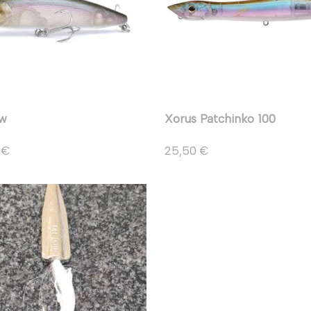
w
Xorus Patchinko 100
 €
25,50 €