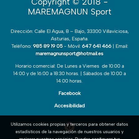
Copyright
© 2018 -
MAREMAGNUN Sport
Dirección: Calle El Agua, 8 – Bajo, 33300 Villaviciosa,
Asturias, España.
Teléfono:
985 89 19 05
- Móvil:
647 641 466
| Email:
maremagnunsport@hotmail.es
Horario comercial: De Lunes a Viernes de 10:00 a
14:00 y de 16:00 a 18:30 horas. | Sábados de 10:00 a
14:00 horas.
Facebook
Accesibilidad
Utilizamos cookies propias y terceros para obtener datos
estadísticos de la navegación de nuestros usuarios y
Aviso legal