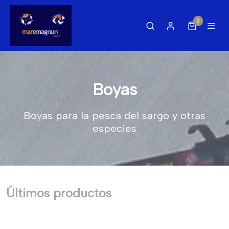
0
Boyas
Boyas para la pesca del sargo y otras
especies
Últimos productos