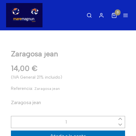
0
Zaragosa jean
14,00 €
(IVA General 21% incluido)
Referencia:
Zaragosa jean
Zaragosa jean