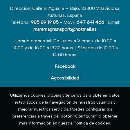
Dirección: Calle El Agua, 8 – Bajo, 33300 Villaviciosa,
Asturias, España.
Teléfono:
985 89 19 05
- Móvil:
647 641 466
| Email:
maremagnunsport@hotmail.es
Horario comercial: De Lunes a Viernes de 10:00 a
14:00 y de 16:00 a 18:30 horas. | Sábados de 10:00 a
14:00 horas.
Facebook
Accesibilidad
Utilizamos cookies propias y terceros para obtener datos
estadísticos de la navegación de nuestros usuarios y
Aviso legal
mejorar nuestros servicios. Puedes configurar tus
Política de cookies
preferencias a través del botón “Configurar” o obtener
Gestión de cookies
más información en nuestra
Política de cookies
.
Política de privacidad