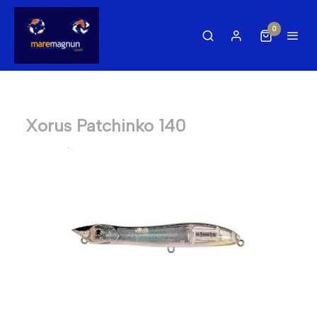
0
Xorus Patchinko 140