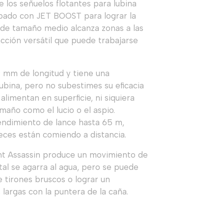
e los señuelos flotantes para lubina
ipado con JET BOOST para lograr la
 de tamaño medio alcanza zonas a las
acción versátil que puede trabajarse
9 mm de longitud y tiene una
ubina, pero no subestimes su eficacia
limentan en superficie, ni siquiera
año como el lucio o el aspio.
ndimiento de lance hasta 65 m,
eces están comiendo a distancia.
ent Assassin produce un movimiento de
ntal se agarra al agua, pero se puede
 tirones bruscos o lograr un
largas con la puntera de la caña.