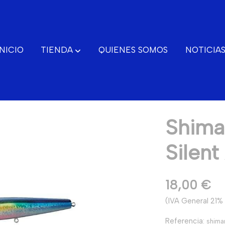
INICIO
TIENDA
QUIENES SOMOS
NOTICIA
 129F
Shima
Silent
CONTACTO
18,00 €
(IVA General 21% 
Referencia:
shima