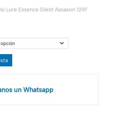
o Lure Exsence Silent Assassin 129F
 opción
esta
anos un Whatsapp