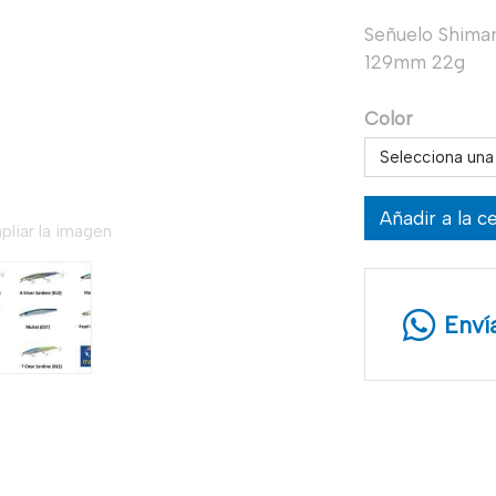
Señuelo Shiman
129mm 22g
Color
Selecciona una
Añadir a la c
pliar la imagen
Enví