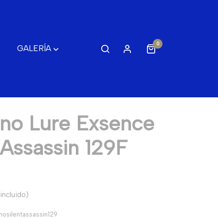
0
S
GALERÍA
no Lure Exsence
 Assassin 129F
incluido)
nosilentassassin129