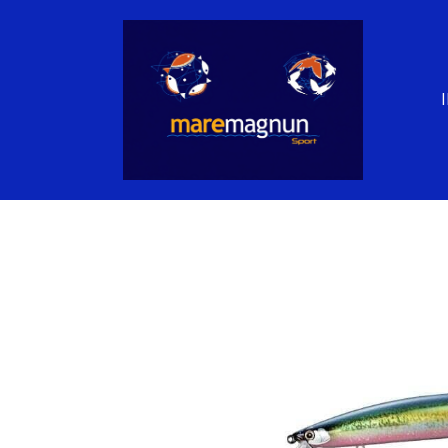
Shimano Lure Exsence Silent Assassin