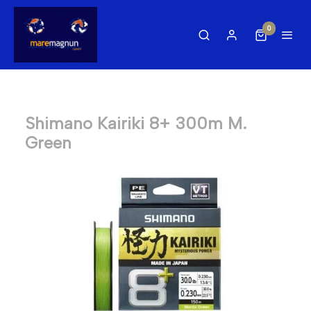
0
Shimano Kairiki 8+ 300m M.
Green