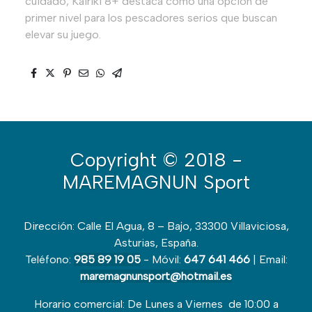
cuidado, Kairiki 8+ destaca como una opción de
primer nivel para los pescadores serios que buscan
elevar su juego.
Copyright
© 2018 -
MAREMAGNUN Sport
Dirección: Calle El Agua, 8 – Bajo, 33300 Villaviciosa,
Asturias, España.
Teléfono:
985 89 19 05
- Móvil:
647 641 466
| Email:
maremagnunsport@hotmail.es
Horario comercial: De Lunes a Viernes de 10:00 a