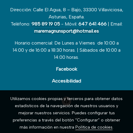
Dirección: Calle El Agua, 8 – Bajo, 33300 Villaviciosa,
Asturias, España.
Teléfono:
985 89 19 05
- Móvil:
647 641 466
| Email:
maremagnunsport@hotmail.es
Horario comercial: De Lunes a Viernes de 10:00 a
14:00 y de 16:00 a 18:30 horas. | Sábados de 10:00 a
14:00 horas.
Facebook
Accesibilidad
Utilizamos cookies propias y terceros para obtener datos
estadísticos de la navegación de nuestros usuarios y
Aviso legal
mejorar nuestros servicios. Puedes configurar tus
Política de cookies
preferencias a través del botón “Configurar” o obtener
Gestión de cookies
más información en nuestra
Política de cookies
.
Política de privacidad