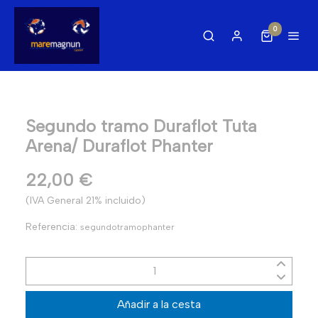
0
Segundo tramo Duraflot Tuta
Arena/ Duraflot Phanter
22,00 €
(IVA General 21% incluido)
Referencia:
segundotramophanter
Añadir a la cesta