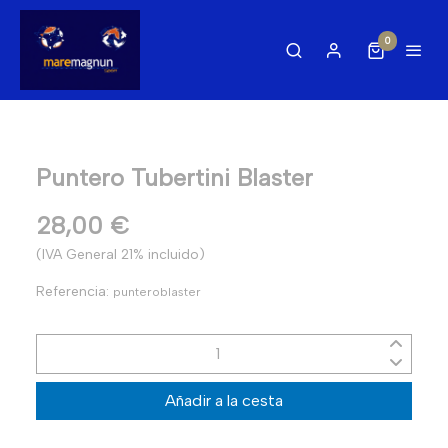
0
Puntero Tubertini Blaster
28,00 €
(IVA General 21% incluido)
Referencia:
punteroblaster
Añadir a la cesta