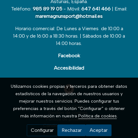
Asturias, España.
Teléfono:
985 89 19 05
- Móvil:
647 641 466
| Email:
maremagnunsport@hotmail.es
Horario comercial: De Lunes a Viernes de 10:00 a
14:00 y de 16:00 a 18:30 horas. | Sábados de 10:00 a
14:00 horas.
Facebook
Accesibilidad
Utilizamos cookies propias y terceros para obtener datos
estadísticos de la navegación de nuestros usuarios y
Aviso legal
mejorar nuestros servicios. Puedes configurar tus
Política de cookies
preferencias a través del botón “Configurar” o obtener
Gestión de cookies
más información en nuestra
Política de cookies
.
Política de privacidad
Condiciones de compra
Configurar
Rechazar
Aceptar