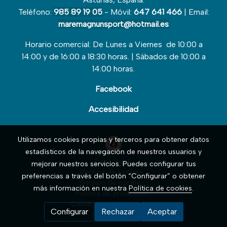
Teléfono:
985 89 19 05
- Móvil:
647 641 466
| Email:
maremagnunsport@hotmail.es
Horario comercial: De Lunes a Viernes de 10:00 a
14:00 y de 16:00 a 18:30 horas. | Sábados de 10:00 a
14:00 horas.
Facebook
Accesibilidad
Utilizamos cookies propias y terceros para obtener datos
estadísticos de la navegación de nuestros usuarios y
Aviso legal
mejorar nuestros servicios. Puedes configurar tus
Política de cookies
preferencias a través del botón “Configurar” o obtener
Gestión de cookies
más información en nuestra
Política de cookies
.
Política de privacidad
Condiciones de compra
Configurar
Rechazar
Aceptar