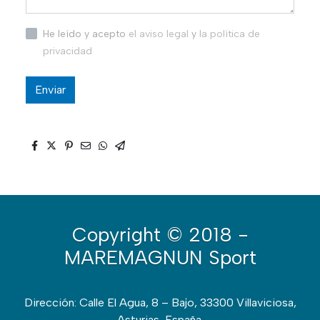
He leído y acepto
el aviso legal
y
la política de
privacidad
Enviar
Copyright
© 2018 -
MAREMAGNUN Sport
Dirección: Calle El Agua, 8 – Bajo, 33300 Villaviciosa,
Asturias, España.