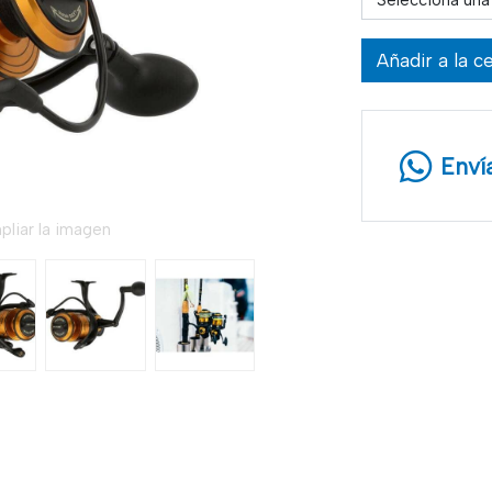
Selecciona una
Añadir a la c
Enví
pliar la imagen