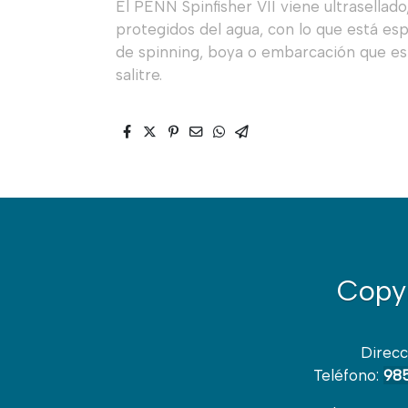
El PENN Spinfisher VII viene ultrasellad
protegidos del agua, con lo que está e
de spinning, boya o embarcación que es
salitre.
Copy
Direcc
Teléfono:
985