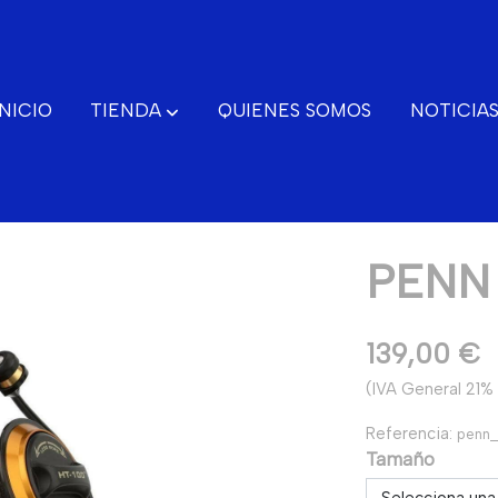
INICIO
TIENDA
QUIENES SOMOS
NOTICIA
PENN 
CONTACTO
139,00 €
(IVA General 21% 
Referencia:
penn_
Tamaño