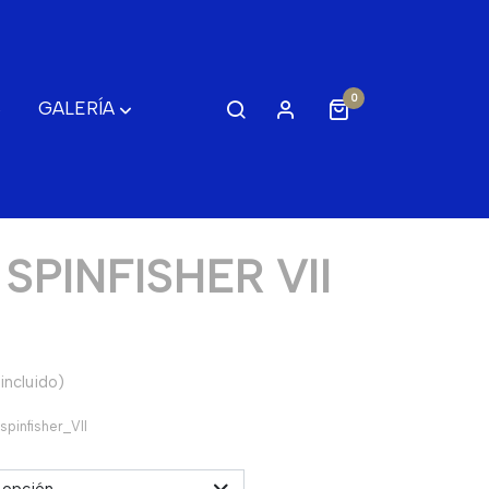
0
S
GALERÍA
SPINFISHER VII
incluido)
spinfisher_VII