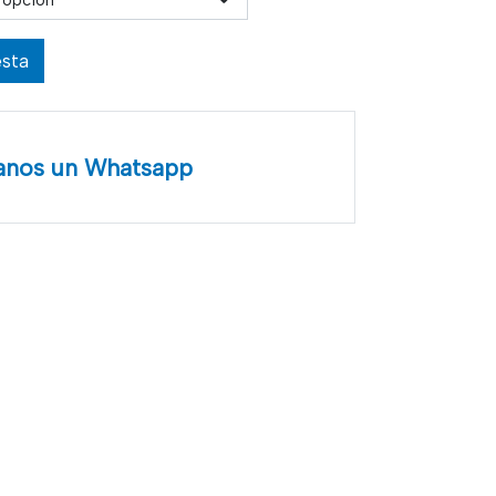
 opción
esta
anos un Whatsapp