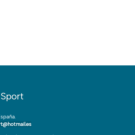
Sport
España.
t@hotmail.es