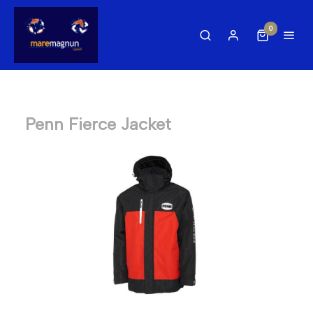
0
Penn Fierce Jacket