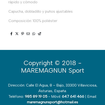
rápido y cómodo
Capucha, dobladillo y puños ajustables
Composición: 100% poliéster
Copyright
© 2018 -
MAREMAGNUN Sport
Dirección: Calle El Agua, 8 – Bajo, 33300 Villaviciosa,
Asturias, España.
Teléfono:
985 89 19 05
- Móvil:
647 641 466
| Email:
maremagnunsport@hotmail.es