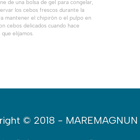
ne de una bolsa de gel para congelar,
ervar los cebos frescos durante la
ra mantener el chipirón o el pulpo en
son cebos delicados cuando hace
 que elijamos.
right
© 2018 - MAREMAGNUN 