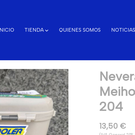
INICIO
TIENDA
QUIENES SOMOS
NOTICIA
r 204
Never
Meiho
CONTACTO
204
13,50 €
(IVA General 21% 