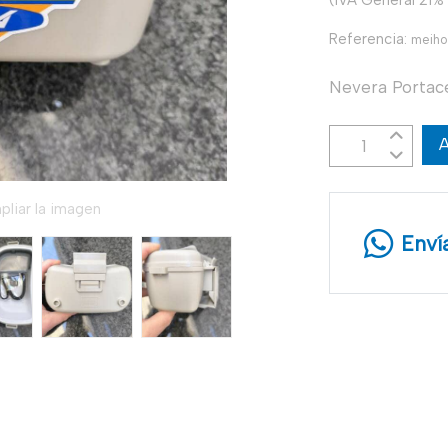
Referencia:
meih
Nevera Porta
A
pliar la imagen
Enví