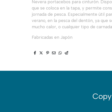
Nevera portacebos para cinturón. Dispo
que se coloca en la tapa, y permite cons
jornada de pesca. Especialmente útil pa
verano, en la pesca del dentón, ya que 
mucho calor, o cualquier tipo de carnada
Fabricadas en Japón
Copy