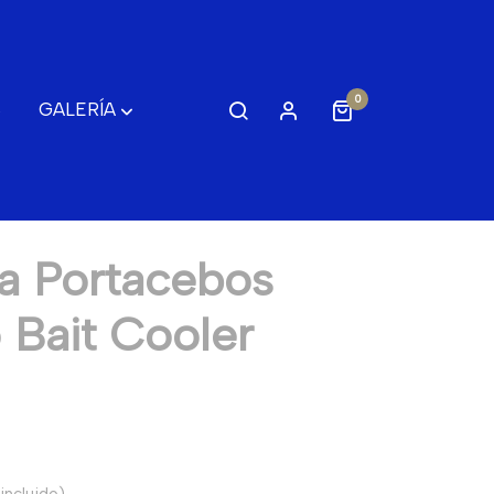
0
S
GALERÍA
a Portacebos
 Bait Cooler
incluido)