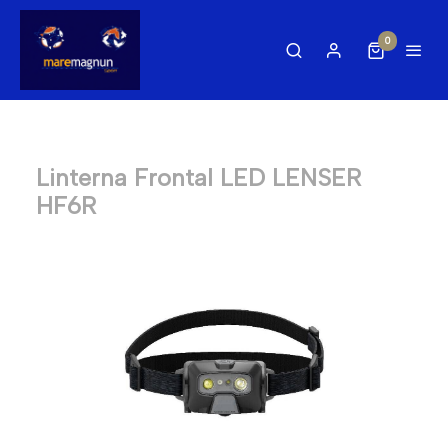
0
Linterna Frontal LED LENSER
HF6R