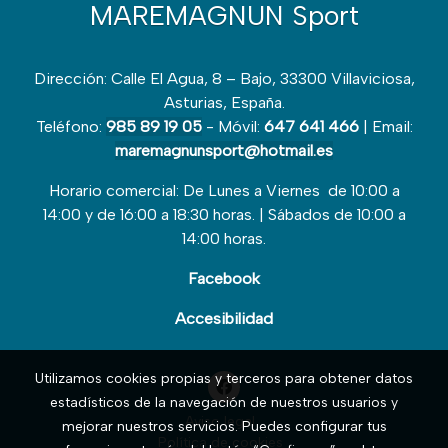
MAREMAGNUN Sport
Dirección: Calle El Agua, 8 – Bajo, 33300 Villaviciosa,
Asturias, España.
Teléfono:
985 89 19 05
- Móvil:
647 641 466
| Email:
maremagnunsport@hotmail.es
Horario comercial: De Lunes a Viernes de 10:00 a
14:00 y de 16:00 a 18:30 horas. | Sábados de 10:00 a
14:00 horas.
Facebook
Accesibilidad
Utilizamos cookies propias y terceros para obtener datos
estadísticos de la navegación de nuestros usuarios y
Aviso legal
mejorar nuestros servicios. Puedes configurar tus
Política de cookies