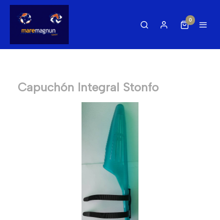
0
Capuchón Integral Stonfo