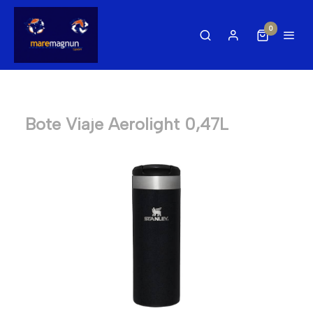
0
Bote Viaje Aerolight 0,47L